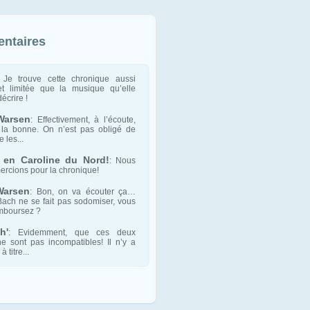
ntaires
 Je trouve cette chronique aussi
t limitée que la musique qu’elle
écrire !
Warsen
: Effectivement, à l’écoute,
 la bonne. On n’est pas obligé de
 les...
 en Caroline du Nord!
: Nous
ercions pour la chronique!
Warsen
: Bon, on va écouter ça…
Bach ne se fait pas sodomiser, vous
mboursez ?
h'
: Evidemment, que ces deux
e sont pas incompatibles! Il n’y a
à titre...