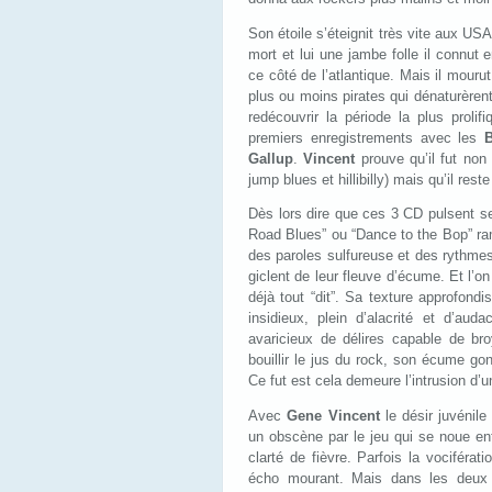
Son étoile s’éteignit très vite aux US
mort et lui une jambe folle il connu
ce côté de l’atlantique. Mais il mourut
plus ou moins pirates qui dénaturèrent
redécouvrir la période la plus proli
premiers enregistrements avec les
Gallup
.
Vincent
prouve qu’il fut non
jump blues et hillibilly) mais qu’il reste
Dès lors dire que ces 3 CD pulsent 
Road Blues” ou “Dance to the Bop” ra
des paroles sulfureuse et des rythmes
giclent de leur fleuve d’écume. Et l’
déjà tout “dit”. Sa texture approfond
insidieux, plein d’alacrité et d’aud
avaricieux de délires capable de br
bouillir le jus du rock, son écume go
Ce fut est cela demeure l’intrusion d
Avec
Gene Vincent
le désir juvénile
un obscène par le jeu qui se noue en
clarté de fièvre. Parfois la vociféra
écho mourant. Mais dans les deux 