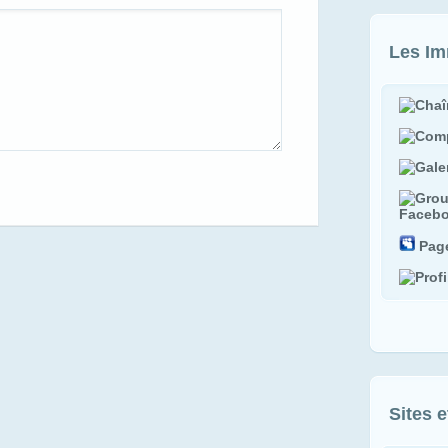
Les Im
Faceb
Pag
Sites 