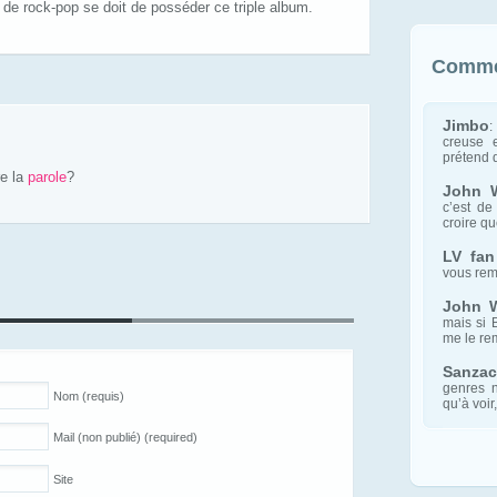
 de rock-pop se doit de posséder ce triple album.
Comme
Jimbo
:
creuse e
prétend d
re la
parole
?
John 
c’est de
croire que
LV fan
vous rem
John 
mais si 
me le re
Sanzac
genres n
Nom (requis)
qu’à voir, 
Mail (non publié) (required)
Site