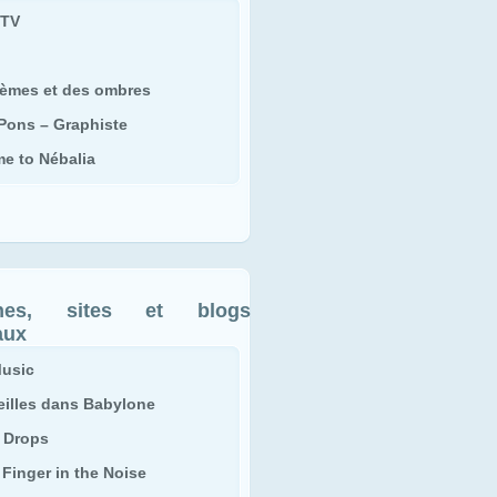
 TV
èmes et des ombres
 Pons – Graphiste
e to Nébalia
ines, sites et blogs
aux
usic
eilles dans Babylone
o Drops
– Finger in the Noise