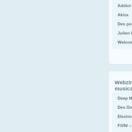
Addict
Akiza
Des po
Julien
Welcom
Webz
music
Deep M
Des Or
Electr
F/I/N/ 