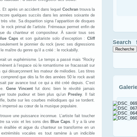
A. Et après un accident dans lequel
Cochran
trouva la
t encore quelques succès dans les années soixante de
 très vite. Sa disparition signa l’apparition de disques
 le rock primal de l’artiste. Frémeaux permet enfin de
fique du chanteur et compositeur. À savoir tous ses
Blue Caps
et son guitariste solo d’exception :
Cliff
Search f
 seulement le pionnier du rock (avec ses digressions
 le maître du genre qu’il a créé : le rockabilly.
serait un euphémisme. Le temps a passé mais “Rocky
mènent à l’espace où le romantisme se fracassait sur
 qui désarçonnent les mateur de mélodies. Les titres
on comprend que dès la fin des années 50 le rock avait
issait par avance tout ce qui a été créé depuis. C’est
Galeri
ace.
Gene Vincent
fut donc bien le révolté jamais
oyer toute pudeur et bien plus qu’un
Presley
. Il fait
nfle, butte sur les courbes mélodiques qui se tordent.
’un impensé au cœur de la musique populaire.
 trouve une puissance inconnue. L’artiste fait toucher
tre sa voix et les sons des
Blue Caps
. Il y a là une
tion éraillée et aigue du chanteur se transforme en un
extrémités vocales es tout ramène à un indicible