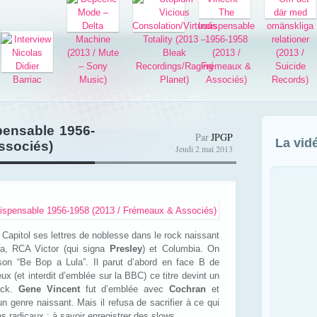
pensable 1956-
Par
JPGP
La vid
ssociés)
Jeudi 2 mai 2013
n Capitol ses lettres de noblesse dans le rock naissant
a, RCA Victor (qui signa
Presley
) et Columbia. On
 son “Be Bop a Lula”. Il parut d’abord en face B de
x (et interdit d’emblée sur la BBC) ce titre devint un
rock.
Gene Vincent
fut d’emblée avec
Cochran
et
n genre naissant. Mais il refusa de sacrifier à ce qui
 radicaux : à savoir enregistrer des slows.