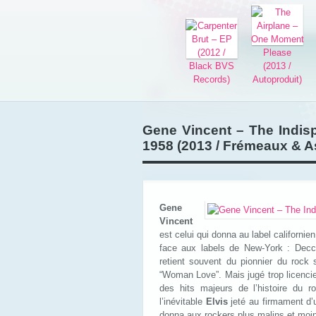
Gene Vincent – The Indis
1958 (2013 / Frémeaux & A
Gene
Vincent
est celui qui donna au label californie
face aux labels de New-York : Decc
retient souvent du pionnier du rock
“Woman Love”. Mais jugé trop licencieu
des hits majeurs de l’histoire du 
l’inévitable
Elvis
jeté au firmament d’u
donna aux rockers plus malins et moins