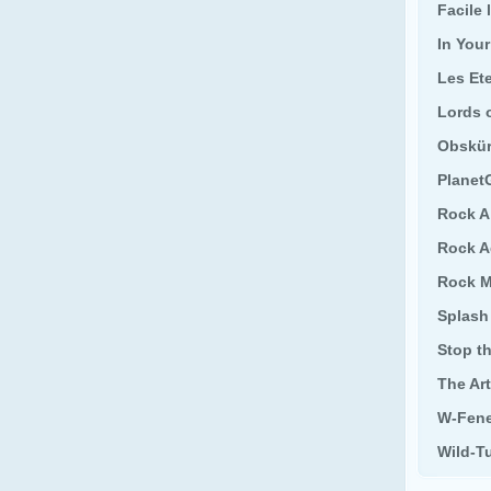
Facile
In Your
Les Et
Lords 
Obskü
Planet
Rock A
Rock A
Rock M
Splash
Stop t
The Ar
W-Fen
Wild-T