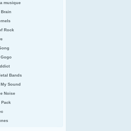
 la musique
 Brain
ernels
of Rock
re
Gong
 Gogo
ddict
etal Bands
 My Sound
he Noise
t Pack
ec
unes