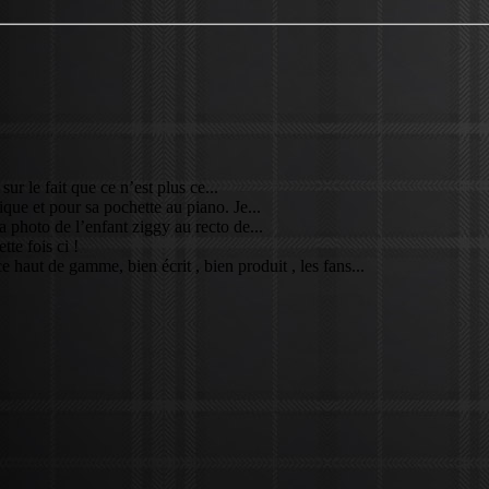
sur le fait que ce n’est plus ce...
que et pour sa pochette au piano. Je...
a photo de l’enfant ziggy au recto de...
tte fois ci !
 haut de gamme, bien écrit , bien produit , les fans...