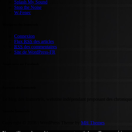
Splash My Sound
Stop the Noise
W-Fenec
Wordpress des Immortels
Connexion
Flux
RSS
des articles
RSS
des commentaires
Site de WordPress-FR
Aimez-nous sur Facebook
A propos des Immortels
Le blog des Immortels, webzine indépendant proposant des chroniques 
Youtube Immortels
Copyright © 2016 | WordPress Theme by
MH Themes