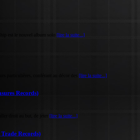
hip est le nouvel album solo
[lire la suite...]
eurs particulières, conférant au décor des
[lire la suite...]
sures Records)
ller droit au but, de jeter
[lire la suite...]
 Trade Records)