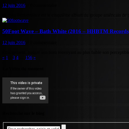
12 juin 2016
// 0 commentaire
Human Performance est le cinquième album du groupe américain de pu
50Foot Wave – Bath White (2016 – HHBTM Records
12 juin 2016
// 0 commentaire
Étrangement, malgré son nom renvoyant au plus faible son perceptible
«
1
2
3
4
…
156
»
La Vidéo du moment
Recherche sur le blog