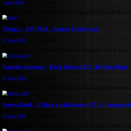
1 août 2016
// 0 commentaire
D’aucuns battent la campagne, l’œil aux aguets de l’écran rétroéclair
!Shaps! – EP (2016 – Kaiser Production)
27 juin 2016
// 0 commentaire
Il est des moments où l’envie de l’envie de chantonner « La Bohème »
Dorothy Iannone – Ewig Grün (2016 -Tochnit Alep)
27 juin 2016
// 0 commentaire
L’artiste multipartitas Dorothy Iannone poursuit une œuvre subversive
Native Gold – A Man we all admire (2016 – Autoprod
27 juin 2016
// 0 commentaire
Dans l’entrelacs des sonorités organiques et électroniques, Native Gol