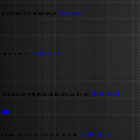
é, à la chasse aux monstres de
[lire la suite...]
 point, quitte à
[lire la suite...]
, féministe et politiquement incorrecte. Ewing
[lire la suite...]
uit)
d prospecte et trouve sa pépite, bien plus
[lire la suite...]