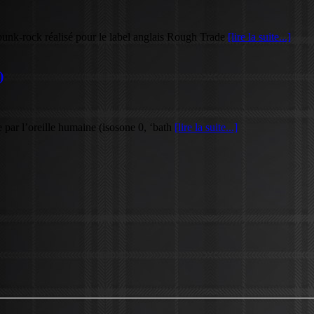
nk-rock réalisé pour le label anglais Rough Trade
[lire la suite...]
)
 par l’oreille humaine (isosone 0, ‘bath
[lire la suite...]