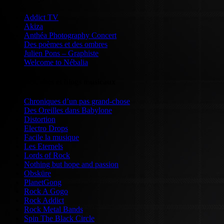
Addict TV
Akiza
Anthéa Photography Concert
Des poèmes et des ombres
Julien Pons – Graphiste
Welcome to Nébalia
Webzines, sites et blogs musicaux
Chroniques d’un pas grand-chose
Des Oreilles dans Babylone
Distortion
Electro Drops
Facile la musique
Les Eternels
Lords of Rock
Nothing but hope and passion
Obsküre
PlanetGong
Rock A Gogo
Rock Addict
Rock Metal Bands
Spin The Black Circle