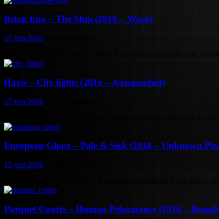
Brian Eno – The Ship (2016 – Warp)
27 juin 2016
// 0 commentaire
Le temps n’a pas de prise sur Brian Eno. Quatre ans après Lux, The S
Haxis – City lights (2016 – Autoproduit)
27 juin 2016
// 0 commentaire
Les lumières de la ville déversent parfois sur le cadre urbain des coul
European Ghost – Pale & Sick (2016 – Unknown Plea
12 juin 2016
// 2 commentaires
L’époque étant à la concision, il est souvent demandé d’être précis, d’a
Parquet Courts – Human Peformance (2016 – Rough