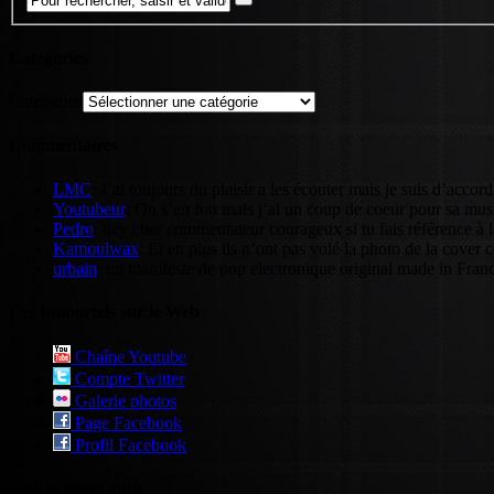
Catégories
Catégories
Commentaires
LMC
: J’ai toujours du plaisir a les écouter mais je suis d’accord 
Youtubeur
: On s’en fou mais j’ai un coup de coeur pour sa musi
Pedro
: hey cher commentateur courageux si tu fais référence à l
Kamoulwax
: Et en plus ils n’ont pas volé la photo de la cover ce
urbain
: un manifeste de pop electronique original made in France
Les Immortels sur le Web
Chaîne Youtube
Compte Twitter
Galerie photos
Page Facebook
Profil Facebook
Sites et blogs amis